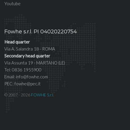
Youtube
Fowhe s.r.l. PI 04020220754
Head quarter
Via A. Salandra 18 - ROMA
Secondary head quarter
Via Assunta 19 - MARTANO (LE)
Tel: 0836 1955900
Email: info@fowhe.com
PEC: fowhe@pec.it
© 2007 - 2026
FOWHE S.r.l.