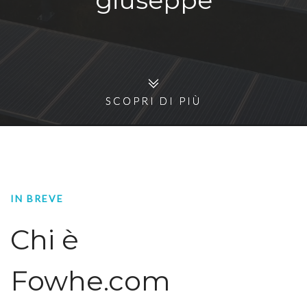
giuseppe
SCOPRI DI PIÙ
SCOPRI DI PIÙ
IN BREVE
Chi è
Fowhe.com