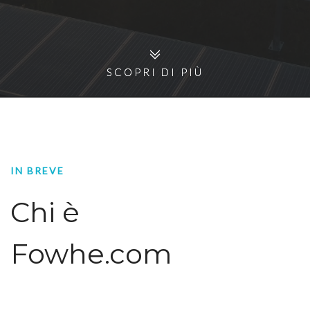
SCOPRI DI PIÙ
SCOPRI DI PIÙ
IN BREVE
Chi è
Fowhe.com