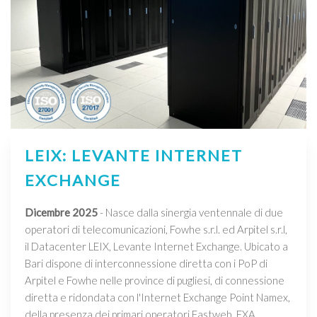
LEIX: LEVANTE INTERNET
EXCHANGE
Dicembre 2025
- Nasce dalla sinergia ventennale di due
operatori di telecomunicazioni, Fowhe s.r.l. ed Arpitel s.r.l,
il Datacenter LEIX, Levante Internet Exchange. Ubicato a
Bari dispone di interconnessione diretta con i PoP di
Arpitel e Fowhe nelle province di pugliesi, di connessione
diretta e ridondata con l'Internet Exchange Point Namex,
della presenza dei primari operatori Fastweb, EXA,