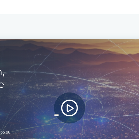
,
e
to sul