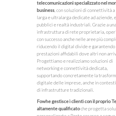
telecomunicazioni specializzato nel mo
business
, con soluzioni di connettività 
larga e ultralarga dedicate ad aziende, 
pubblici e realtà industriali. Grazie a un
infrastruttura di rete proprietaria, ope
m
con successo anche nelle aree più compl
riducendo il digital divide e garantendo
prestazioni affidabili dove altri non arri
Progettiamo e realizziamo soluzioni di
networking e connettività dedicata,
supportando concretamente la trasfor
digitale delle imprese, anche in contesti
di infrastrutture tradizionali.
Fowhe gestisce i clienti con il proprio 
altamente qualificato
che progetta solu
personalizzate a Porto cesareo e segue 