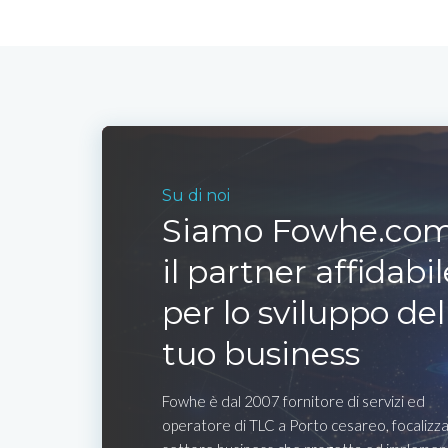
Su di noi
Siamo Fowhe.com
il partner affidabil
per lo sviluppo del
tuo business
Fowhe è dal 2007 fornitore di servizi ed
operatore di TLC a Porto cesareo, focalizza