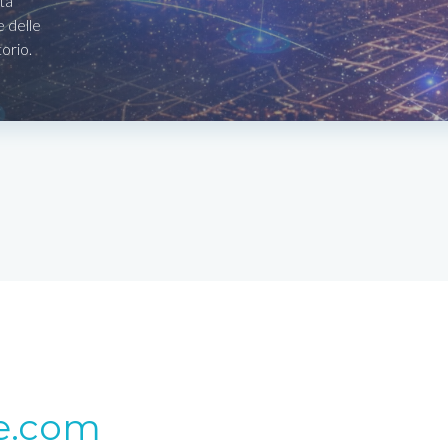
ta
e delle
torio.
e.com