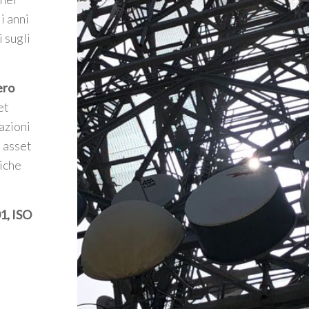
i anni
i sugli
ero
et
azioni
 asset
giche
1, ISO