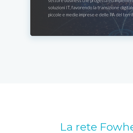
settore business che progetta ed implemen
soluzioni IT, favorendo la transizione digital
piccole e medie imprese e delle PA del terri
La rete Fowh