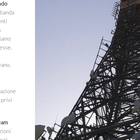
ndo
a banda
enti
a
riamo
esse,
vano.
mazione
 privi
Team
zioni
nel