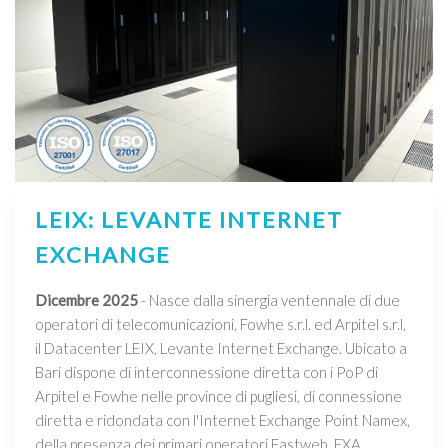
LEIX: LEVANTE INTERNET
EXCHANGE
Dicembre 2025
- Nasce dalla sinergia ventennale di due
operatori di telecomunicazioni, Fowhe s.r.l. ed Arpitel s.r.l,
il Datacenter LEIX, Levante Internet Exchange. Ubicato a
Bari dispone di interconnessione diretta con i PoP di
Arpitel e Fowhe nelle province di pugliesi, di connessione
diretta e ridondata con l'Internet Exchange Point Namex,
della presenza dei primari operatori Fastweb, EXA,