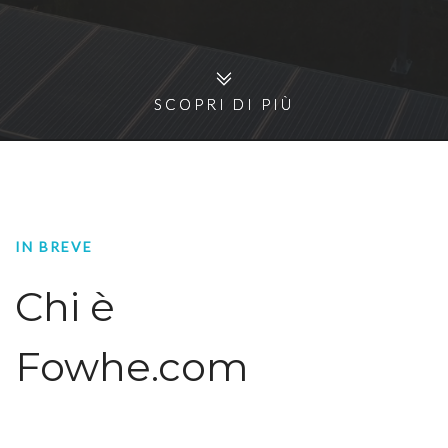
SCOPRI DI PIÙ
SCOPRI DI PIÙ
IN BREVE
Chi è
Fowhe.com