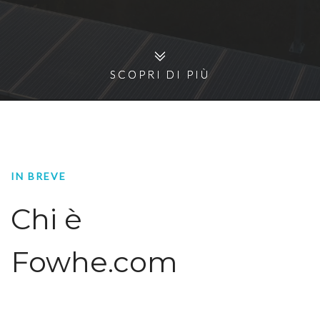
SCOPRI DI PIÙ
SCOPRI DI PIÙ
IN BREVE
Chi è
Fowhe.com