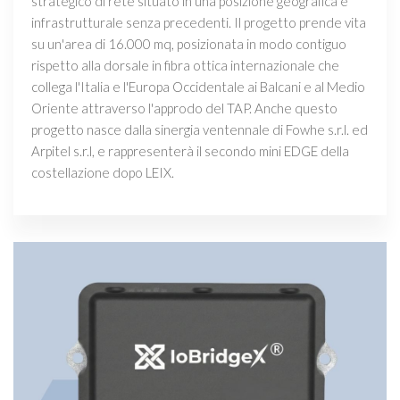
strategico di rete situato in una posizione geografica e
infrastrutturale senza precedenti. Il progetto prende vita
su un'area di 16.000 mq, posizionata in modo contiguo
rispetto alla dorsale in fibra ottica internazionale che
collega l'Italia e l'Europa Occidentale ai Balcani e al Medio
Oriente attraverso l'approdo del TAP. Anche questo
progetto nasce dalla sinergia ventennale di Fowhe s.r.l. ed
Arpitel s.r.l, e rappresenterà il secondo mini EDGE della
costellazione dopo LEIX.