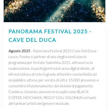
PANORAMA FESTIVAL 2025 -
CAVE DEL DUCA
Agosto 2025
- Panorama Festival 2025 Cave Del Duca -
Lecce. Fowhe è partner di uno degli eventi clue in
programma per l'estate Salentina 2025, attraverso la
realizzazione, in pochi giorni ed in area digital divide, di
infrastruttura di rete in grado di fornire connettività ad
un pubblico atteso per serata di oltre 15.000 presenze e
consentire il funzionamento dei sistemi di pagamento
Cashless. L'evento annovererà ospiti come BLACK
COFFEE, MOCHAKK, PEGGY GOU, SOLOMUN ed tanti
altri primari artisti del genere musicale.