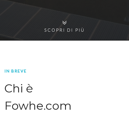
SCOPRI DI PIÙ
SCOPRI DI PIÙ
IN BREVE
Chi è
Fowhe.com