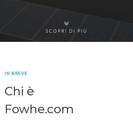
SCOPRI DI PIÙ
SCOPRI DI PIÙ
IN BREVE
Chi è
Fowhe.com