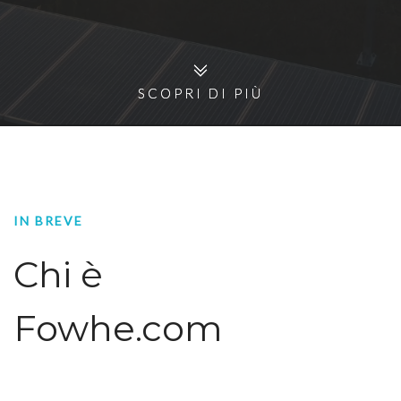
SCOPRI DI PIÙ
SCOPRI DI PIÙ
IN BREVE
Chi è
Fowhe.com