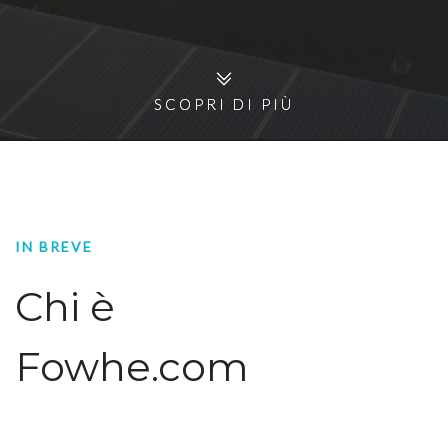
SCOPRI DI PIÙ
SCOPRI DI PIÙ
IN BREVE
Chi è
Fowhe.com