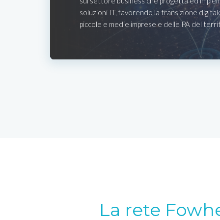
sul settore business che progetta ed imple
soluzioni IT, favorendo la transizione digital
piccole e medie imprese e delle PA del terri
La rete Fowh