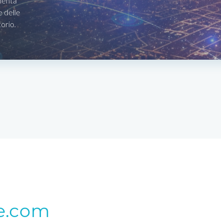
menta
e delle
torio.
e.com