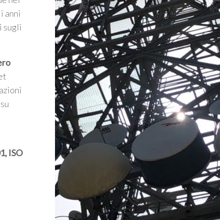
i anni
i sugli
ero
et
azioni
 su
1, ISO