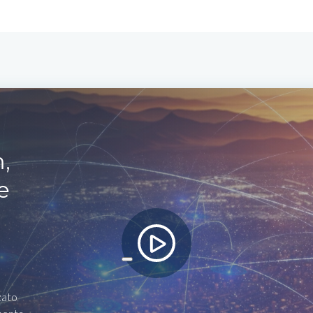
,
e
zato