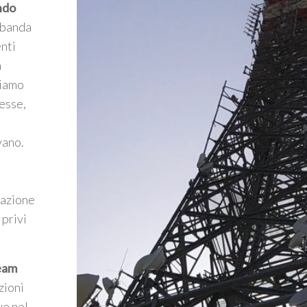
ndo
a banda
enti
a
riamo
esse,
vano.
mazione
 privi
Team
zioni
ue nel