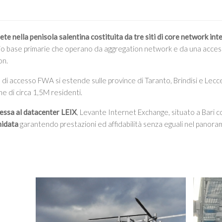
rete nella penisola salentina costituita da tre siti di core network int
adio base primarie che operano da aggregation network e da una acce
on.
e di accesso FWA si estende sulle province di Taranto, Brindisi e Lec
e di circa 1,5M residenti.
essa al datacenter LEIX
, Levante Internet Exchange, situato a Bari c
nidata
garantendo prestazioni ed affidabilità senza eguali nel panora