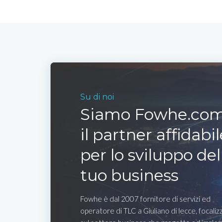
Su di noi
Siamo Fowhe.com
il partner affidabil
per lo sviluppo del
tuo business
Fowhe è dal 2007 fornitore di servizi ed
operatore di TLC a Giuliano di lecce, focaliz