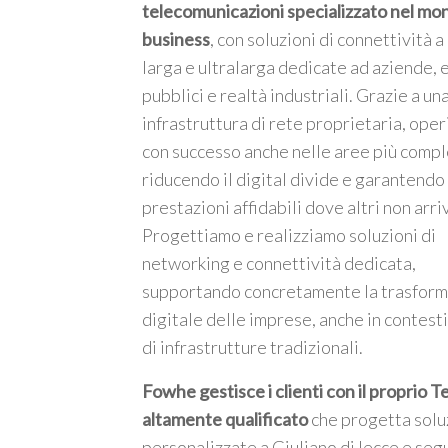
telecomunicazioni specializzato nel mo
business
, con soluzioni di connettività 
larga e ultralarga dedicate ad aziende, 
pubblici e realtà industriali. Grazie a un
infrastruttura di rete proprietaria, ope
m
con successo anche nelle aree più compl
riducendo il digital divide e garantendo
prestazioni affidabili dove altri non arri
Progettiamo e realizziamo soluzioni di
networking e connettività dedicata,
supportando concretamente la trasfor
digitale delle imprese, anche in contesti
di infrastrutture tradizionali.
Fowhe gestisce i clienti con il proprio 
altamente qualificato
che progetta solu
personalizzate a Giuliano di lecce e seg