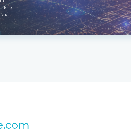
ta
e delle
torio.
e.com