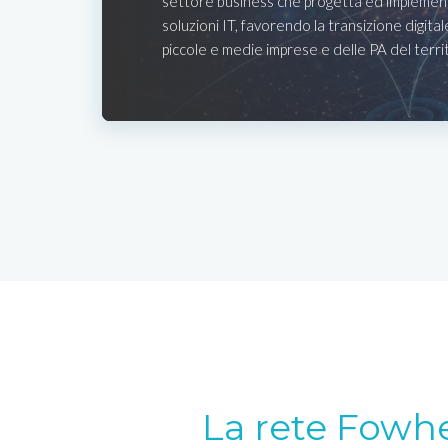
settore business che progetta ed implemen
soluzioni IT, favorendo la transizione digital
piccole e medie imprese e delle PA del terri
La rete Fowh