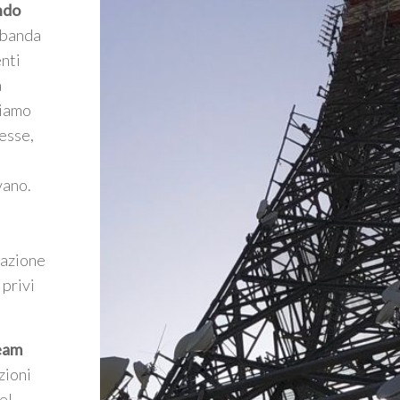
ndo
a banda
enti
a
riamo
esse,
vano.
mazione
 privi
Team
zioni
el