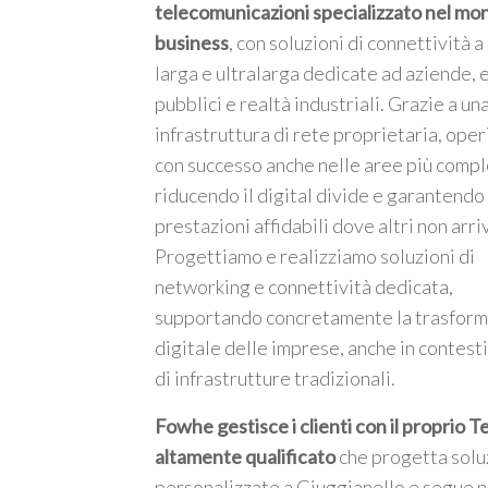
telecomunicazioni specializzato nel mo
business
, con soluzioni di connettività 
larga e ultralarga dedicate ad aziende, 
pubblici e realtà industriali. Grazie a un
infrastruttura di rete proprietaria, ope
m
con successo anche nelle aree più compl
riducendo il digital divide e garantendo
prestazioni affidabili dove altri non arri
Progettiamo e realizziamo soluzioni di
networking e connettività dedicata,
supportando concretamente la trasfor
digitale delle imprese, anche in contesti
di infrastrutture tradizionali.
Fowhe gestisce i clienti con il proprio 
altamente qualificato
che progetta solu
personalizzate a Giuggianello e segue n