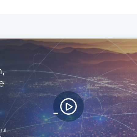
,
e
sul