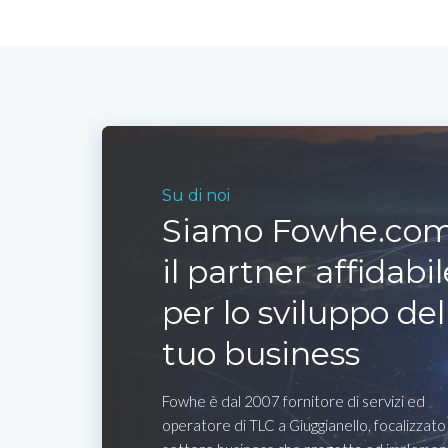
Su di noi
Siamo Fowhe.com
il partner affidabil
per lo sviluppo del
tuo business
Fowhe è dal 2007 fornitore di servizi ed
operatore di TLC a Giuggianello, focalizzato 