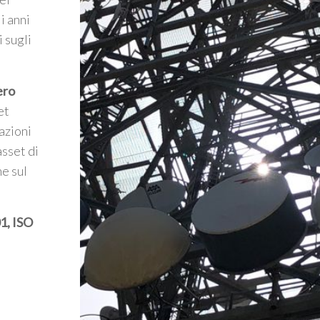
i anni
i sugli
ero
et
azioni
asset di
he sul
1, ISO