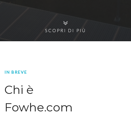
SCOPRI DI PIÙ
SCOPRI DI PIÙ
IN BREVE
Chi è
Fowhe.com