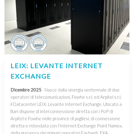
LEIX: LEVANTE INTERNET
EXCHANGE
Dicembre 2025
- Nasce dalla sinergia ventennale di due
operatori di telecomunicazioni, Fowhe s.r.l. ed Arpitel s.r.l,
il Datacenter LEIX, Levante Internet Exchange. Ubicato a
Bari dispone di interconnessione diretta con i PoP di
Arpitel e Fowhe nelle province di pugliesi, di connessione
diretta e ridondata con l'Internet Exchange Point Namex,
della presenza dei primari operatori Fastweb, EXA,