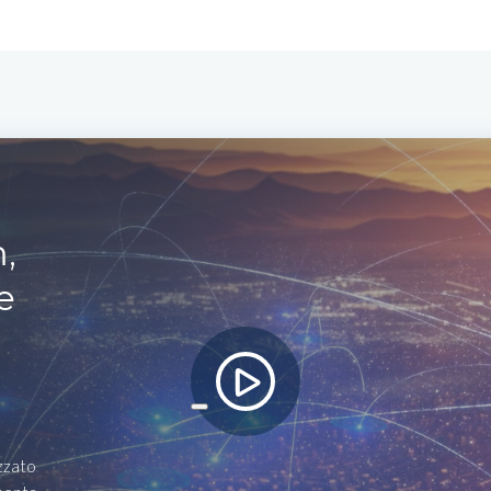
,
e
izzato