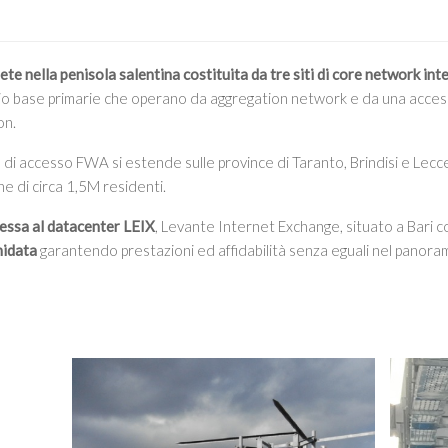
rete nella penisola salentina costituita da tre siti di core network int
adio base primarie che operano da aggregation network e da una acce
on.
e di accesso FWA si estende sulle province di Taranto, Brindisi e Lec
e di circa 1,5M residenti.
essa al datacenter LEIX
, Levante Internet Exchange, situato a Bari c
nidata
garantendo prestazioni ed affidabilità senza eguali nel panora