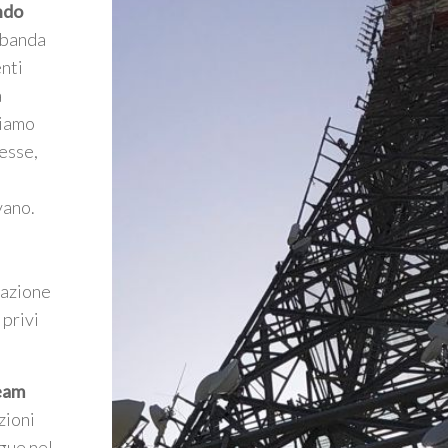
ndo
a banda
enti
a
riamo
esse,
vano.
mazione
 privi
Team
zioni
egue nel