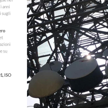
i anni
i sugli
ero
et
azioni
te su
1, ISO