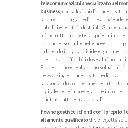
telecomunicazioni specializzato nel mo
business
, con soluzioni di connettività 
larga e ultralarga dedicate ad aziende, 
pubblici e realtà industriali. Grazie a un
infrastruttura di rete proprietaria, ope
m
con successo anche nelle aree più compl
riducendo il digital divide e garantendo
prestazioni affidabili dove altri non arri
Progettiamo e realizziamo soluzioni di
networking e connettività dedicata,
supportando concretamente la trasfor
digitale delle imprese, anche in contesti
di infrastrutture tradizionali.
Fowhe gestisce i clienti con il proprio 
altamente qualificato
che progetta solu
personalizzate a Fara filiorum petri e s