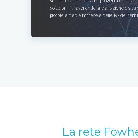
sul settore business che progetta ed imple
soluzioni IT, favorendo la transizione digital
piccole e medie imprese e delle PA del terri
La rete Fowh