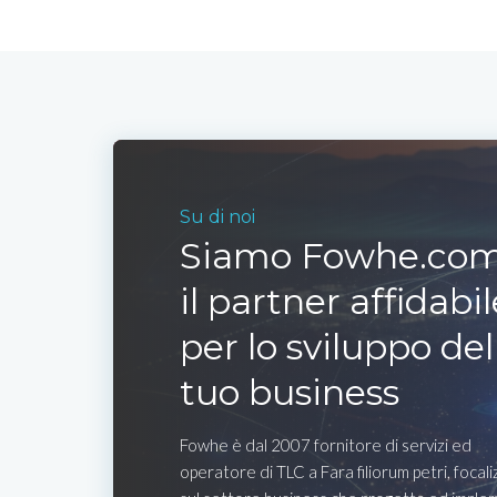
Su di noi
Siamo Fowhe.com
il partner affidabil
per lo sviluppo del
tuo business
Fowhe è dal 2007 fornitore di servizi ed
operatore di TLC a Fara filiorum petri, focal