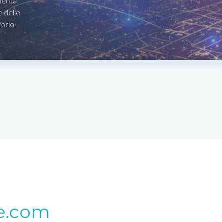
menta
e delle
torio.
e.com