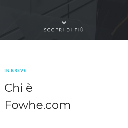
SCOPRI DI PIÙ
SCOPRI DI PIÙ
IN BREVE
Chi è
Fowhe.com