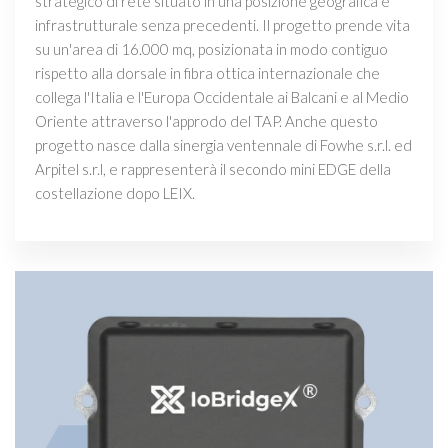
strategico di rete situato in una posizione geografica e
infrastrutturale senza precedenti. Il progetto prende vita
su un'area di 16.000 mq, posizionata in modo contiguo
rispetto alla dorsale in fibra ottica internazionale che
collega l'Italia e l'Europa Occidentale ai Balcani e al Medio
Oriente attraverso l'approdo del TAP. Anche questo
progetto nasce dalla sinergia ventennale di Fowhe s.r.l. ed
Arpitel s.r.l, e rappresenterà il secondo mini EDGE della
costellazione dopo LEIX.