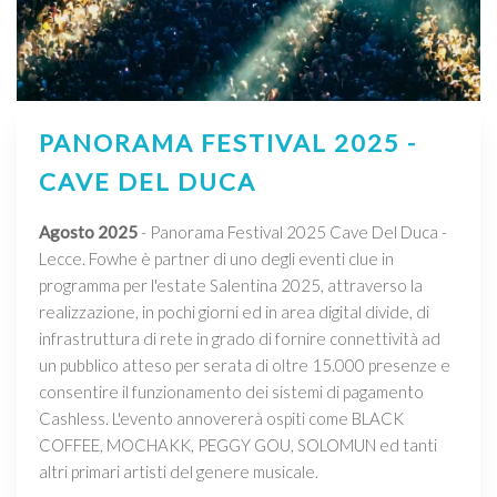
PANORAMA FESTIVAL 2025 -
CAVE DEL DUCA
Agosto 2025
- Panorama Festival 2025 Cave Del Duca -
Lecce. Fowhe è partner di uno degli eventi clue in
programma per l'estate Salentina 2025, attraverso la
realizzazione, in pochi giorni ed in area digital divide, di
infrastruttura di rete in grado di fornire connettività ad
un pubblico atteso per serata di oltre 15.000 presenze e
consentire il funzionamento dei sistemi di pagamento
Cashless. L'evento annovererà ospiti come BLACK
COFFEE, MOCHAKK, PEGGY GOU, SOLOMUN ed tanti
altri primari artisti del genere musicale.