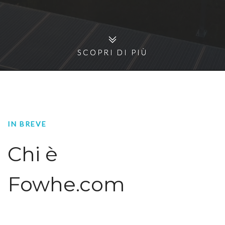
SCOPRI DI PIÙ
SCOPRI DI PIÙ
IN BREVE
Chi è
Fowhe.com