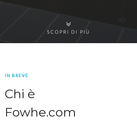
SCOPRI DI PIÙ
SCOPRI DI PIÙ
IN BREVE
Chi è
Fowhe.com