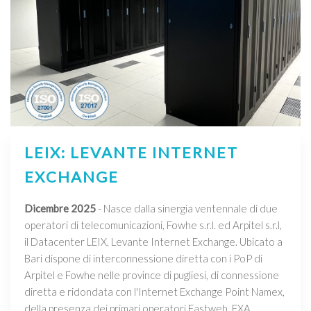
LEIX: LEVANTE INTERNET
EXCHANGE
Dicembre 2025
- Nasce dalla sinergia ventennale di due
operatori di telecomunicazioni, Fowhe s.r.l. ed Arpitel s.r.l,
il Datacenter LEIX, Levante Internet Exchange. Ubicato a
Bari dispone di interconnessione diretta con i PoP di
Arpitel e Fowhe nelle province di pugliesi, di connessione
diretta e ridondata con l'Internet Exchange Point Namex,
della presenza dei primari operatori Fastweb, EXA,