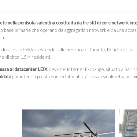
rete nella penisola salentina costituita da tre siti di core network int
adio base primarie che operano da aggregation network e da una acce
on.
e di accesso FWA si estende sulle province di Taranto, Brindisi e Lec
e di circa 1,5M residenti.
essa al datacenter LEIX
, Levante Internet Exchange, situato a Bari c
nidata
garantendo prestazioni ed affidabilità senza eguali nel panora