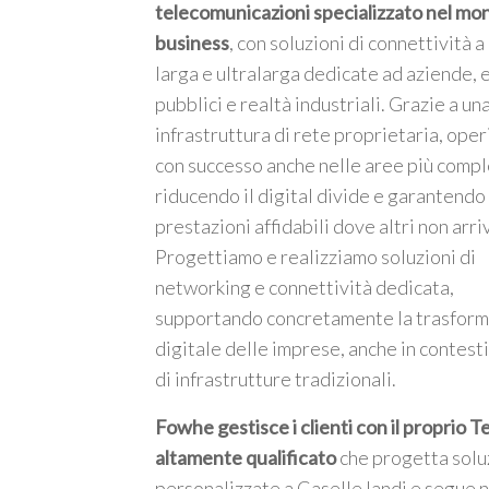
telecomunicazioni specializzato nel mo
business
, con soluzioni di connettività 
larga e ultralarga dedicate ad aziende, 
pubblici e realtà industriali. Grazie a un
infrastruttura di rete proprietaria, ope
m
con successo anche nelle aree più compl
riducendo il digital divide e garantendo
prestazioni affidabili dove altri non arri
Progettiamo e realizziamo soluzioni di
networking e connettività dedicata,
supportando concretamente la trasfor
digitale delle imprese, anche in contesti
di infrastrutture tradizionali.
Fowhe gestisce i clienti con il proprio 
altamente qualificato
che progetta solu
personalizzate a Caselle landi e segue n