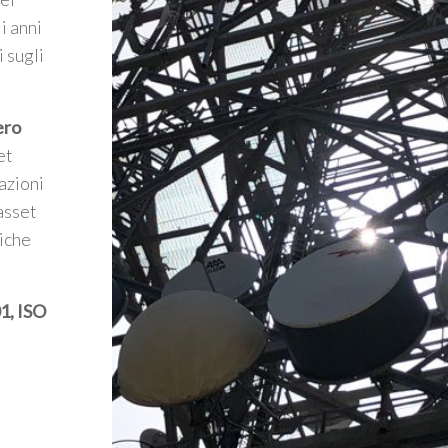
i anni
i sugli
ero
et
azioni
asset
giche
1, ISO