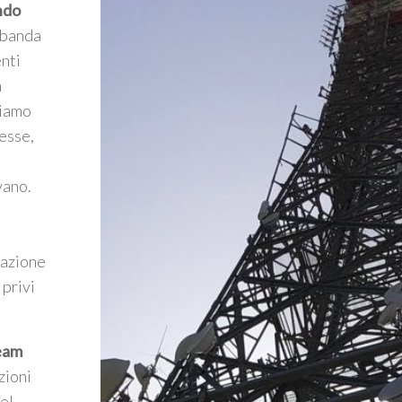
ndo
a banda
enti
a
riamo
esse,
vano.
mazione
 privi
Team
zioni
el