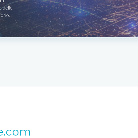
ta
e delle
torio.
e.com