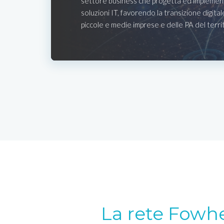
settore business che progetta ed implemen
soluzioni IT, favorendo la transizione digital
piccole e medie imprese e delle PA del terri
La rete Fowh