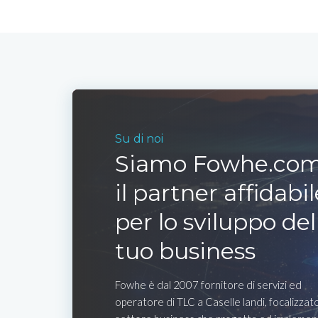
Su di noi
Siamo Fowhe.com
il partner affidabil
per lo sviluppo del
tuo business
Fowhe è dal 2007 fornitore di servizi ed
operatore di TLC a Caselle landi, focalizzato