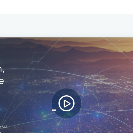
,
e
 sul