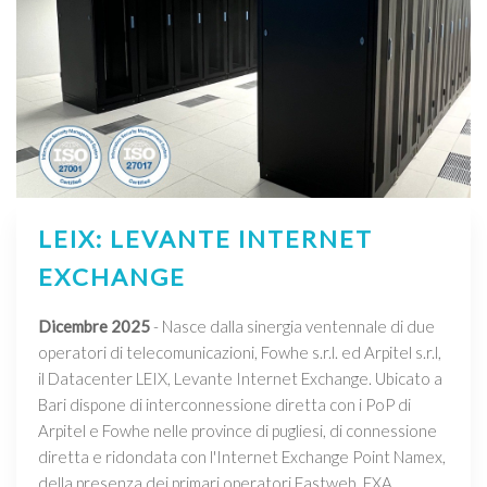
LEIX: LEVANTE INTERNET
EXCHANGE
Dicembre 2025
- Nasce dalla sinergia ventennale di due
operatori di telecomunicazioni, Fowhe s.r.l. ed Arpitel s.r.l,
il Datacenter LEIX, Levante Internet Exchange. Ubicato a
Bari dispone di interconnessione diretta con i PoP di
Arpitel e Fowhe nelle province di pugliesi, di connessione
diretta e ridondata con l'Internet Exchange Point Namex,
della presenza dei primari operatori Fastweb, EXA,