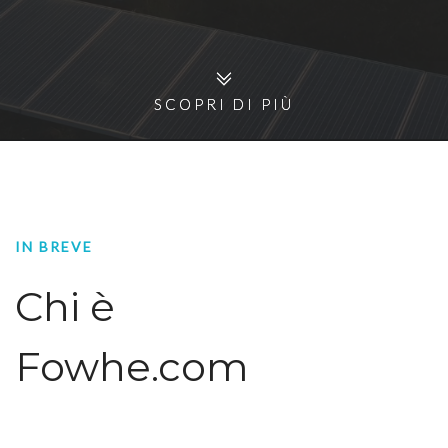
SCOPRI DI PIÙ
SCOPRI DI PIÙ
IN BREVE
Chi è
Fowhe.com