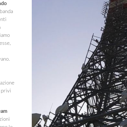
ndo
a banda
enti
a
riamo
esse,
vano.
mazione
 privi
Team
zioni
mpo le