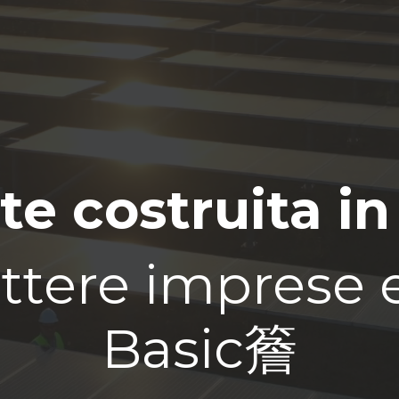
te costruita in
tere imprese e 
Basic簷