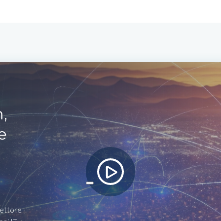
,
e
settore