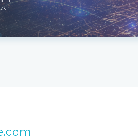
ni IT,
le e
e.com