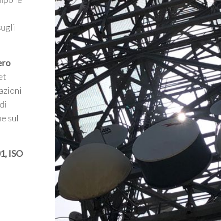
sugli
ero
et
azioni
di
he sul
1, ISO