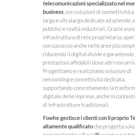
telecomunicazioni specializzato nel mo
business
, con soluzioni di connettività 
larga e ultralarga dedicate ad aziende, 
pubblici e realtà industriali. Grazie a un
infrastruttura di rete proprietaria, ope
m
con successo anche nelle aree più compl
riducendo il digital divide e garantendo
prestazioni affidabili dove altri non arri
Progettiamo e realizziamo soluzioni di
networking e connettività dedicata,
supportando concretamente la trasfor
digitale delle imprese, anche in contesti
di infrastrutture tradizionali.
Fowhe gestisce i clienti con il proprio 
altamente qualificato
che progetta solu
personalizzate a Basic簷 e segue nel te