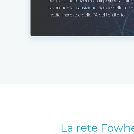
business che progetta ed implementa soluzio
favorendo la transizione digitale delle picco
medie imprese e delle PA del territorio.
La rete Fowh