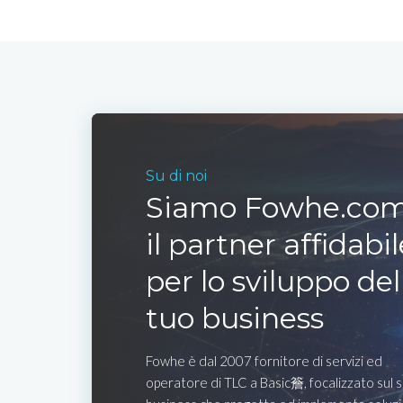
Su di noi
Siamo Fowhe.com
il partner affidabil
per lo sviluppo del
tuo business
Fowhe è dal 2007 fornitore di servizi ed
operatore di TLC a Basic簷, focalizzato sul 