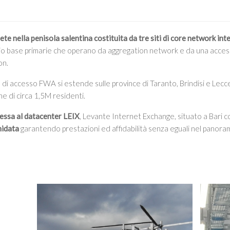
rete nella penisola salentina costituita da tre siti di core network int
adio base primarie che operano da aggregation network e da una acce
on.
e di accesso FWA si estende sulle province di Taranto, Brindisi e Lec
e di circa 1,5M residenti.
essa al datacenter LEIX
, Levante Internet Exchange, situato a Bari c
nidata
garantendo prestazioni ed affidabilità senza eguali nel panora