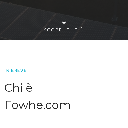
SCOPRI DI PIÙ
SCOPRI DI PIÙ
IN BREVE
Chi è
Fowhe.com