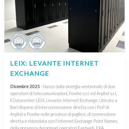
LEIX: LEVANTE INTERNET
EXCHANGE
Dicembre 2025
- Nasce dalla sinergia ventennale di due
operatori di telecomunicazioni, Fowhe s.r.l. ed Arpitel s.r.l,
il Datacenter LEIX, Levante Internet Exchange. Ubicato a
Bari dispone di interconnessione diretta con i PoP di
Arpitel e Fowhe nelle province di pugliesi, di connessione
diretta e ridondata con l'Internet Exchange Point Namex,
della presenza dei primari operatori Fastweb, EXA,