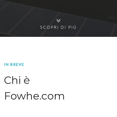
SCOPRI DI PIÙ
SCOPRI DI PIÙ
IN BREVE
Chi è
Fowhe.com