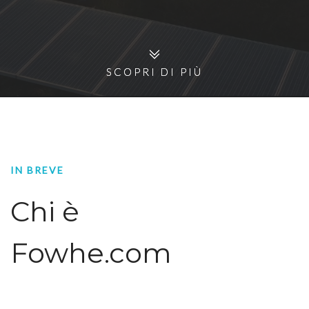
SCOPRI DI PIÙ
SCOPRI DI PIÙ
IN BREVE
Chi è
Fowhe.com