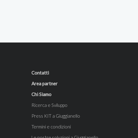
manifestate sul nostro sito.
Contatti
Area partner
Chi Siamo
Ricerca e Sviluppo
Press KIT a Giuggianello
Termini e condizioni
Le nostre soluzioni a Giuggianello