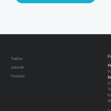
F
Twitter
H
Linkedin
Vi
Youtube
S
V
T
E
P
©