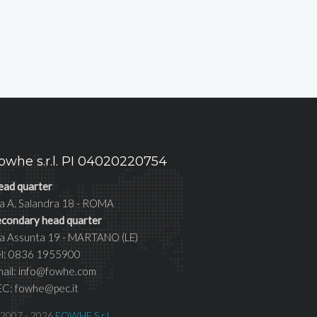
owhe s.r.l. PI 04020220754
ead quarter
a A. Salandra 18 - ROMA
econdary head quarter
ia Assunta 19 - MARTANO (LE)
el: 0836 1955900
mail: info@fowhe.com
EC: fowhe@pec.it
 2007 - 2026
FOWHE S.r.l.