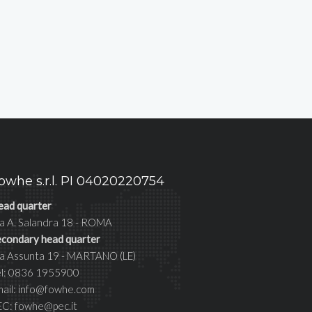
owhe s.r.l. PI 04020220754
ead quarter
a A. Salandra 18 - ROMA
econdary head quarter
ia Assunta 19 - MARTANO (LE)
el: 0836 1955900
mail: info@fowhe.com
EC: fowhe@pec.it