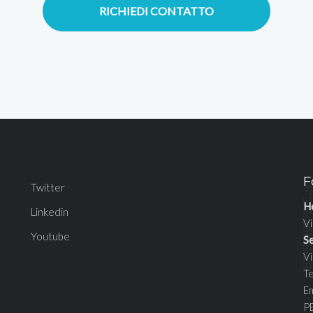
RICHIEDI CONTATTO
F
Twitter
H
Linkedin
Vi
Youtube
S
V
T
E
P