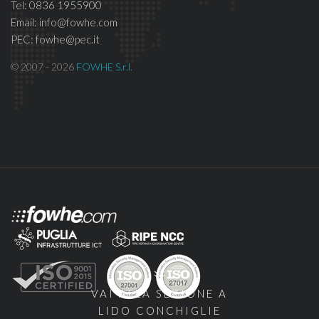
Tel: 0836 1955900
Email: info@fowhe.com
PEC: fowhe@pec.it
© 2007 - 2026
FOWHE S.r.l.
VAI ALLA SEZIONE A
LIDO CONCHIGLIE