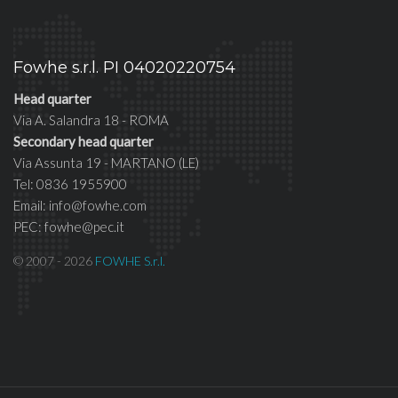
Fowhe s.r.l. PI 04020220754
Head quarter
Via A. Salandra 18 - ROMA
Secondary head quarter
Via Assunta 19 - MARTANO (LE)
Tel: 0836 1955900
Email: info@fowhe.com
PEC: fowhe@pec.it
© 2007 - 2026
FOWHE S.r.l.