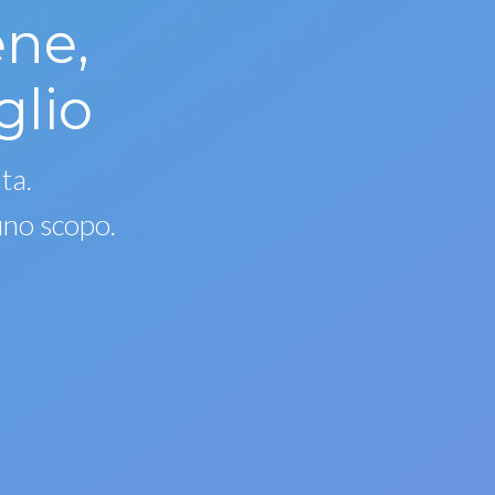
ene,
glio
ta.
uno scopo.