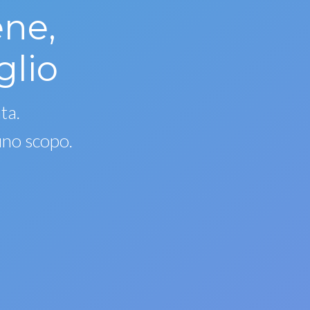
ene,
glio
ta.
uno scopo.