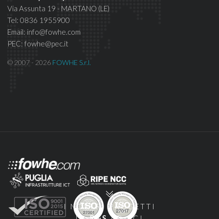
Via Assunta 19 - MARTANO (LE)
Tel: 0836 1955900
Email: info@fowhe.com
PEC: fowhe@pec.it
© 2007 - 2026
FOWHE S.r.l.
I NOSTRI PROGETTI
DI
R&S
AD ACI