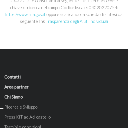
234/2012” e consultabili al seguente link, inserendo come
chiave di ricerca nel campo Codice fiscale: 04020220754:
https://www.rna.gov.it
oppure scaricando la scheda di sintesi dal
seguente link
Trasparenza degli Aiuti Individuali
Contatti
Area partner
Chi Siamo
Ricerca e Sviluppo
Press KIT ad Aci castello
Termini e condizioni