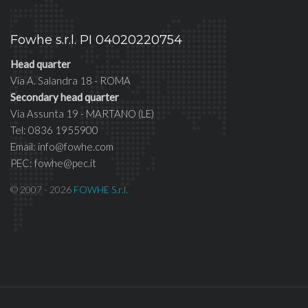
Fowhe s.r.l. PI 04020220754
Head quarter
Via A. Salandra 18 - ROMA
Secondary head quarter
Via Assunta 19 - MARTANO (LE)
Tel: 0836 1955900
Email: info@fowhe.com
PEC: fowhe@pec.it
© 2007 - 2026
FOWHE S.r.l.