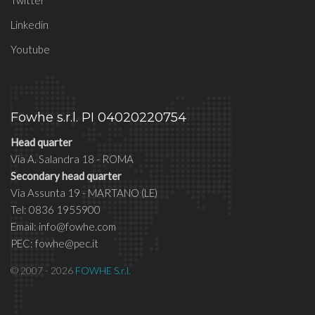
Twitter
Linkedin
Youtube
Fowhe s.r.l. PI 04020220754
Head quarter
Via A. Salandra 18 - ROMA
Secondary head quarter
Via Assunta 19 - MARTANO (LE)
Tel: 0836 1955900
Email: info@fowhe.com
PEC: fowhe@pec.it
© 2007 - 2026
FOWHE S.r.l.