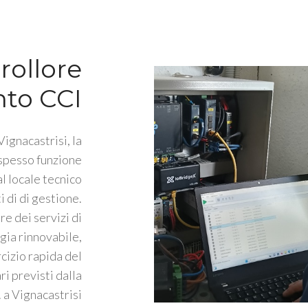
rollore
nto CCI
Vignacastrisi, la
 spesso funzione
l locale tecnico
i di di gestione.
e dei servizi di
gia rinnovabile,
rcizio rapida del
ri previsti dalla
a Vignacastrisi