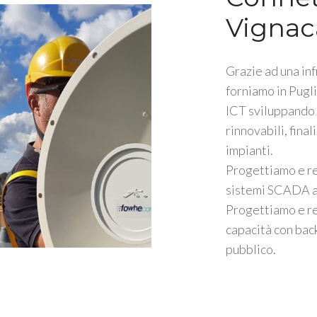
Vignaca
Grazie ad una inf
forniamo in Pugli
ICT sviluppando s
rinnovabili, fina
impianti.
Progettiamo e r
sistemi SCADA a 
Progettiamo e re
capacità con bac
pubblico.