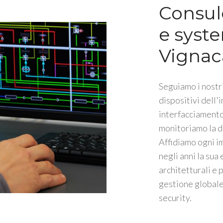
Consul
e syste
Vignaca
Seguiamo i nostri
dispositivi dell'
interfacciamento 
monitoriamo la d
Affidiamo ogni i
negli anni la sua
architetturali e 
gestione globale 
security.