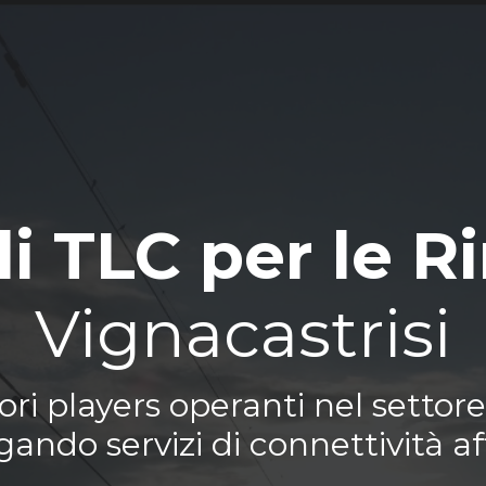
di TLC per le R
Vignacastrisi
i players operanti nel settore 
gando servizi di connettività aff