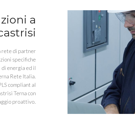
zioni a
astrisi
 rete di partner
zioni specifiche
 di energia ed il
rna Rete Italia.
PLS compliant al
trisi Terna con
ggio proattivo.