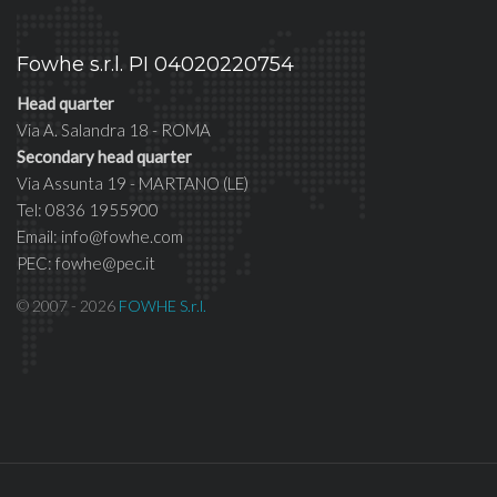
Fowhe s.r.l. PI 04020220754
Head quarter
Via A. Salandra 18 - ROMA
Secondary head quarter
Via Assunta 19 - MARTANO (LE)
Tel: 0836 1955900
Email: info@fowhe.com
PEC: fowhe@pec.it
© 2007 - 2026
FOWHE S.r.l.