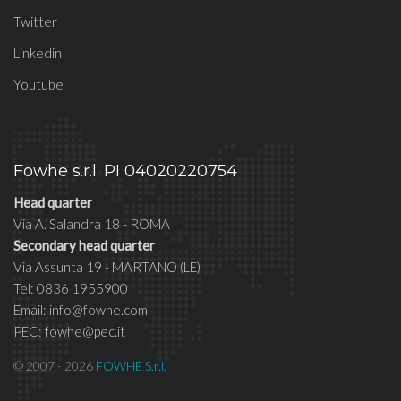
Twitter
Linkedin
Youtube
Fowhe s.r.l. PI 04020220754
Head quarter
Via A. Salandra 18 - ROMA
Secondary head quarter
Via Assunta 19 - MARTANO (LE)
Tel: 0836 1955900
Email: info@fowhe.com
PEC: fowhe@pec.it
© 2007 - 2026
FOWHE S.r.l.