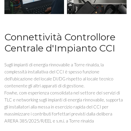
Connettività Controllore
Centrale d'Impianto CCI
Sugli impianti di energia rinnovabile a Torre rinalda, la
complessità installativa del CCI è spesso funzione
dell'ubicazione del locale DI/DG rispetto al locale tecnico
contenente gli altri apparati di di gestione.
Fowhe, com esperienza consolidata nel settore dei servizi di
TLC e networking sugli impianti di energia rinnovabile, supporta
gli installatori alla messa in esercizio rapida del CCI per
massimizzare i contributi forfettari previsti dalla delibera
ARERA 385/2025/R/EEL e s.m.i. a Torre rinalda