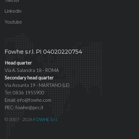
Twitter
Linkedin
Youtube
Fowhe s.r.l. PI 04020220754
Head quarter
Via A. Salandra 18 - ROMA
Secondary head quarter
Via Assunta 19 - MARTANO (LE)
Tel: 0836 1955900
Email: info@fowhe.com
PEC: fowhe@pec.it
© 2007 - 2026
FOWHE S.r.l.