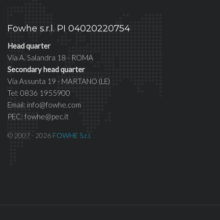
Fowhe s.r.l. PI 04020220754
Head quarter
Via A. Salandra 18 - ROMA
Secondary head quarter
Via Assunta 19 - MARTANO (LE)
Tel: 0836 1955900
Email: info@fowhe.com
PEC: fowhe@pec.it
© 2007 - 2026
FOWHE S.r.l.