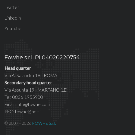
Twitter
Linkedin
Youtube
Fowhe s.r.l. PI 04020220754
Head quarter
Via A. Salandra 18 - ROMA
Secondary head quarter
Via Assunta 19 - MARTANO (LE)
Tel: 0836 1955900
Email: info@fowhe.com
PEC: fowhe@pec.it
© 2007 - 2026
FOWHE S.r.l.