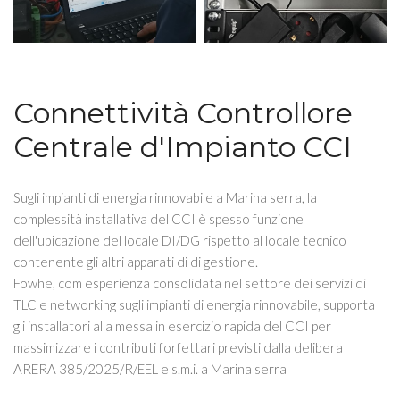
Connettività Controllore
Centrale d'Impianto CCI
Sugli impianti di energia rinnovabile a Marina serra, la
complessità installativa del CCI è spesso funzione
dell'ubicazione del locale DI/DG rispetto al locale tecnico
contenente gli altri apparati di di gestione.
Fowhe, com esperienza consolidata nel settore dei servizi di
TLC e networking sugli impianti di energia rinnovabile, supporta
gli installatori alla messa in esercizio rapida del CCI per
massimizzare i contributi forfettari previsti dalla delibera
ARERA 385/2025/R/EEL e s.m.i. a Marina serra