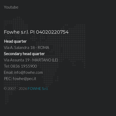
Youtube
Fowhe s.r.l. PI 04020220754
Head quarter
Via A. Salandra 18 - ROMA
Secondary head quarter
Via Assunta 19 - MARTANO (LE)
Tel: 0836 1955900
Email: info@fowhe.com
PEC: fowhe@pec.it
© 2007 - 2026
FOWHE S.r.l.