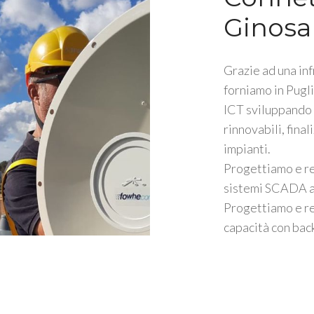
Ginosa
Grazie ad una inf
forniamo in Pugli
ICT sviluppando s
rinnovabili, fina
impianti.
Progettiamo e r
sistemi SCADA a 
Progettiamo e re
capacità con bac