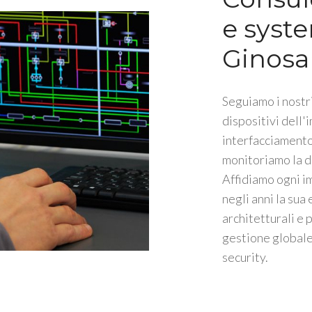
e syste
Ginosa
Seguiamo i nostri
dispositivi dell'
interfacciamento 
monitoriamo la d
Affidiamo ogni i
negli anni la sua
architetturali e 
gestione globale 
security.