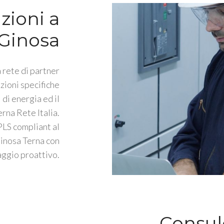
zioni a
Ginosa
 rete di partner
zioni specifiche
 di energia ed il
rna Rete Italia.
PLS compliant al
inosa Terna con
ggio proattivo.
Consul