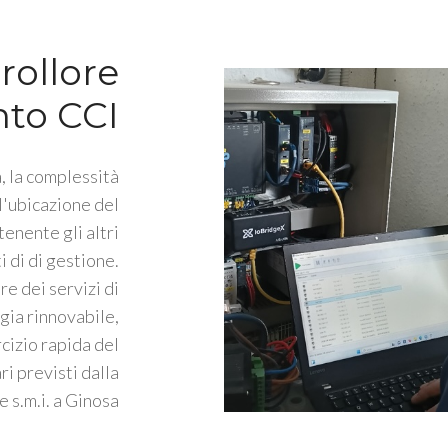
rollore
nto CCI
, la complessità
l'ubicazione del
enente gli altri
i di di gestione.
e dei servizi di
gia rinnovabile,
rcizio rapida del
ri previsti dalla
s.m.i. a Ginosa