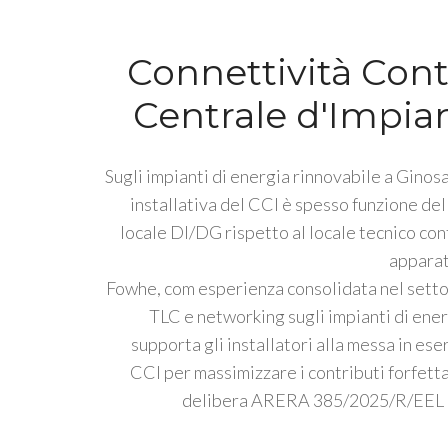
Connettività Cont
Centrale d'Impia
Sugli impianti di energia rinnovabile a Ginosa
installativa del CCI è spesso funzione del
locale DI/DG rispetto al locale tecnico cont
apparat
Fowhe, com esperienza consolidata nel settor
TLC e networking sugli impianti di ener
supporta gli installatori alla messa in ese
CCI per massimizzare i contributi forfetta
delibera ARERA 385/2025/R/EEL e 