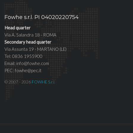
Fowhe s.r.l. PI 04020220754
Head quarter
Via A. Salandra 18 - ROMA
Secondary head quarter
Via Assunta 19 - MARTANO (LE)
Tel: 0836 1955900
Email: info@fowhe.com
PEC: fowhe@pec.it
© 2007 - 2026
FOWHE S.r.l.