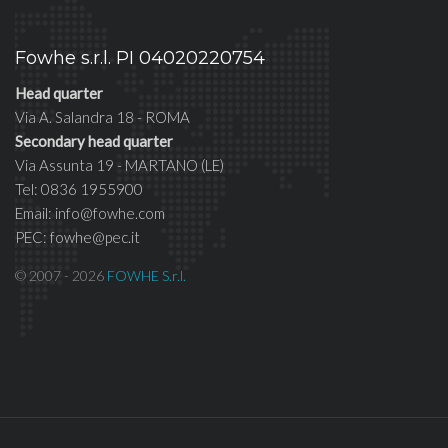
Fowhe s.r.l. PI 04020220754
Head quarter
Via A. Salandra 18 - ROMA
Secondary head quarter
Via Assunta 19 - MARTANO (LE)
Tel: 0836 1955900
Email: info@fowhe.com
PEC: fowhe@pec.it
© 2007 - 2026
FOWHE S.r.l.