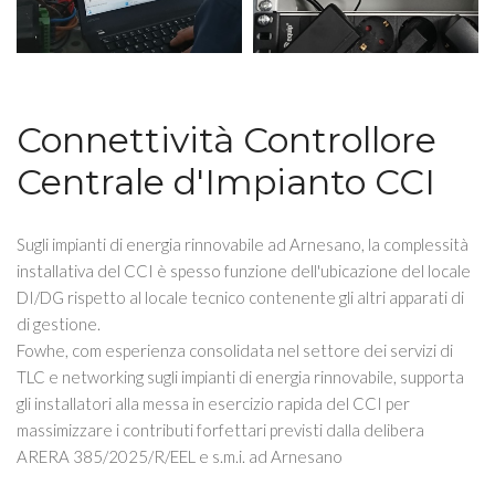
Connettività Controllore
Centrale d'Impianto CCI
Sugli impianti di energia rinnovabile ad Arnesano, la complessità
installativa del CCI è spesso funzione dell'ubicazione del locale
DI/DG rispetto al locale tecnico contenente gli altri apparati di
di gestione.
Fowhe, com esperienza consolidata nel settore dei servizi di
TLC e networking sugli impianti di energia rinnovabile, supporta
gli installatori alla messa in esercizio rapida del CCI per
massimizzare i contributi forfettari previsti dalla delibera
ARERA 385/2025/R/EEL e s.m.i. ad Arnesano