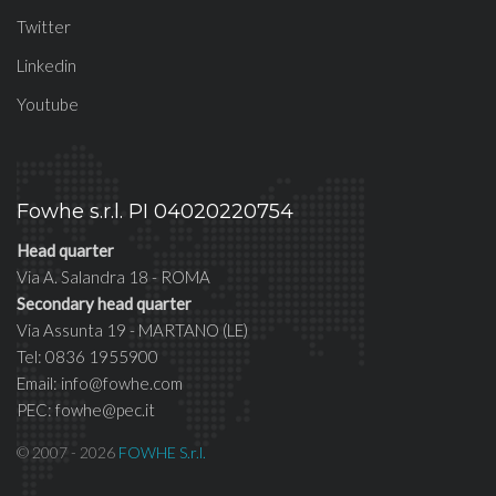
Twitter
Linkedin
Youtube
Fowhe s.r.l. PI 04020220754
Head quarter
Via A. Salandra 18 - ROMA
Secondary head quarter
Via Assunta 19 - MARTANO (LE)
Tel: 0836 1955900
Email: info@fowhe.com
PEC: fowhe@pec.it
© 2007 - 2026
FOWHE S.r.l.