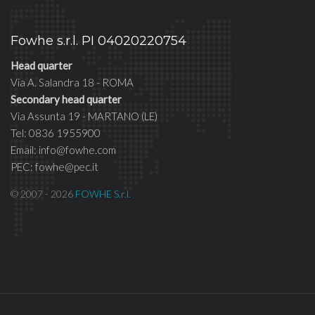
Fowhe s.r.l. PI 04020220754
Head quarter
Via A. Salandra 18 - ROMA
Secondary head quarter
Via Assunta 19 - MARTANO (LE)
Tel: 0836 1955900
Email: info@fowhe.com
PEC: fowhe@pec.it
© 2007 - 2026
FOWHE S.r.l.