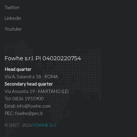
Twitter
Linkedin
Youtube
Fowhe s.r.l. PI 04020220754
Head quarter
Via A. Salandra 18 - ROMA
Secondary head quarter
Via Assunta 19 - MARTANO (LE)
Tel: 0836 1955900
Email: info@fowhe.com
PEC: fowhe@pec.it
© 2007 - 2026
FOWHE S.r.l.