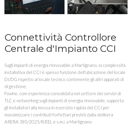
Connettività Controllore
Centrale d'Impianto CCI
Sugli impianti di energia rinnovabile a Martignano, la complessità
installativa del CCI è spesso funzione dell'ubicazione del locale
DI/DG rispetto al locale tecnico contenente gli altri apparati di
di gestione.
Fowhe, com esperienza consolidata nel settore dei servizi di
TLC e networking sugli impianti di energia rinnovabile, supporta
gli installatori alla messa in esercizio rapida del CCI per
massimizzare i contributi forfettari previsti dalla delibera
ARERA 385/2025/R/EEL e s.m.i. a Martignano