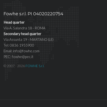
Fowhe s.r.l. PI 04020220754
Head quarter
Via A. Salandra 18 - ROMA
Secondary head quarter
Via Assunta 19 - MARTANO (LE)
Tel: 0836 1955900
Email: info@fowhe.com
PEC: fowhe@pec.it
© 2007 - 2026
FOWHE S.r.l.