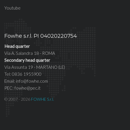
Youtube
Fowhe s.r.l. PI 04020220754
Head quarter
Via A. Salandra 18 - ROMA
Secondary head quarter
Via Assunta 19 - MARTANO (LE)
Tel: 0836 1955900
Email: info@fowhe.com
PEC: fowhe@pec.it
© 2007 - 2026
FOWHE S.r.l.