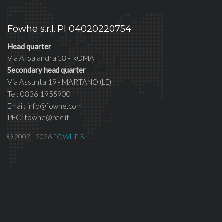
Fowhe s.r.l. PI 04020220754
Head quarter
Via A. Salandra 18 - ROMA
Secondary head quarter
Via Assunta 19 - MARTANO (LE)
Tel: 0836 1955900
Email: info@fowhe.com
PEC: fowhe@pec.it
© 2007 - 2026
FOWHE S.r.l.