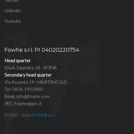
Twitter
Linkedin
Youtube
Fowhe s.r.l. PI 04020220754
Head quarter
Via A. Salandra 18 - ROMA
Secondary head quarter
Via Assunta 19 - MARTANO (LE)
Tel: 0836 1955900
Email: info@fowhe.com
PEC: fowhe@pec.it
© 2007 - 2026
FOWHE S.r.l.