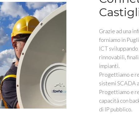
Castigl
Grazie ad una inf
forniamo in Pugli
ICT sviluppando s
rinnovabili, fina
impianti.
Progettiamo e r
sistemi SCADA a 
Progettiamo e re
capacità con bac
di IP pubblico.