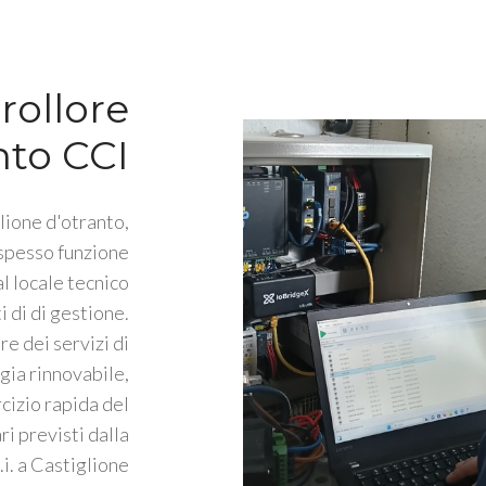
rollore
nto CCI
lione d'otranto,
 spesso funzione
l locale tecnico
i di di gestione.
e dei servizi di
gia rinnovabile,
rcizio rapida del
ri previsti dalla
. a Castiglione