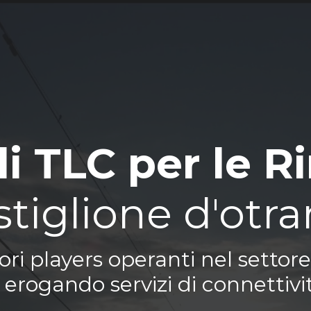
di TLC per le R
stiglione d'otra
i players operanti nel settore 
erogando servizi di connettivit