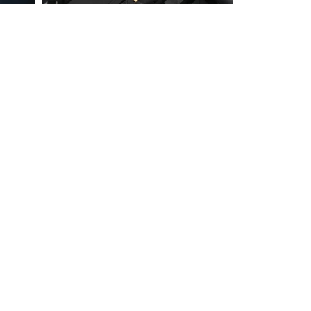
99.9
%