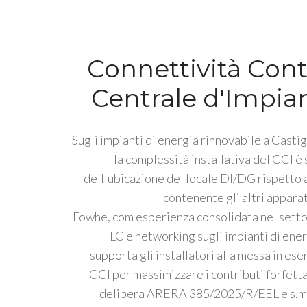
Connettività Cont
Centrale d'Impia
Sugli impianti di energia rinnovabile a Castig
la complessità installativa del CCI è
dell'ubicazione del locale DI/DG rispetto a
contenente gli altri apparat
Fowhe, com esperienza consolidata nel settor
TLC e networking sugli impianti di ener
supporta gli installatori alla messa in ese
CCI per massimizzare i contributi forfetta
delibera ARERA 385/2025/R/EEL e s.m.i