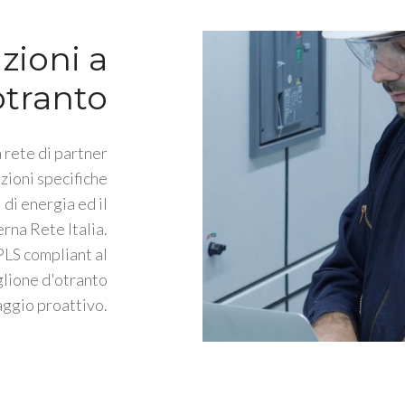
zioni a
otranto
 rete di partner
zioni specifiche
 di energia ed il
rna Rete Italia.
PLS compliant al
lione d'otranto
ggio proattivo.