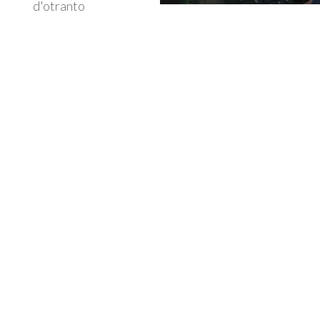
d'otranto
6
40
k+
+