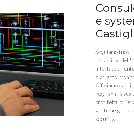
Consul
e syste
Castigl
Seguiamo i nostri
dispositivi dell'
interfacciamento 
d'otranto, monit
Affidiamo ogni i
negli anni la sua
architetturali e 
gestione globale 
security.